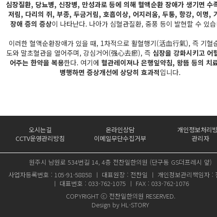
심장질환, 당뇨병, 신장병, 만성과로 등에 의해 혈액순환 장애가 생기면 수
저림, 다리의 쥐, 부종, 두금거림, 호흡이상, 어지러움, 두통, 항강, 이명,
장애 증의 증상
이 나타난다. 나아가 심혈관질환, 중풍 등이 발현할 수 있습
이러한 혈액순환장애가 있을 때, 1차적으로 활혈행기(活血行氣), 즉 기혈
도와 말초혈관을 열어주며, 강심거어(强心去瘀), 즉
심장을 강화시키고 어
어주는 한약을 복용
한다. 여기에
혈관레이져나 은행잎약침, 왕뜸 등의 치
병행하면 증상개선에 상당히 효과적
입니다.
오시는길
온라인상담
개인정보처리
CCTV운영관리방침
이메일무단수집거부
관리자
원주시 남원로 534번길 14, 4층 전찬일한의원 (단구동 GS더프레시 앞)
사업자등록번호 : 105-91-58858 ㅣ 대표원장 : 전찬일 ㅣ 개인정보관리책임자 :
ㅣ 대표번호 : 033-762-1075 ㅣ FAX : 033-762-1076
COPYRIGHT ⓒ 전찬일한의원 RESERVED.
Design by
HL-STORY