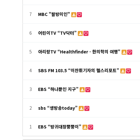
7
MBC "팔방미인"
6
어린이TV “TV닥터”
5
아리랑TV “Healthfinder - 한의학의 여행"
4
SBS FM 103.5 “이찬휘기자의 헬스리포트”
3
EBS “하나뿐인 지구”
2
sbs “생방송today”
1
EBS “방귀대장뿡뿡이”