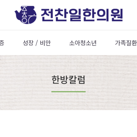
증
성장 / 비만
소아청소년
가족질환
한방칼럼