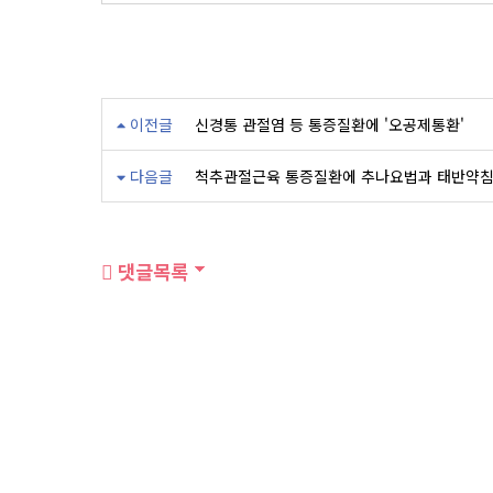
이전글
신경통 관절염 등 통증질환에 '오공제통환'
다음글
척추관절근육 통증질환에 추나요법과 태반약침
댓글목록