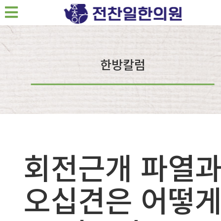
한방칼럼
회전근개 파열
오십견은 어떻