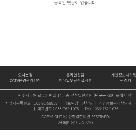
등록된 댓글이 없습니다.
오시는길
온라인상담
개인정보처리
CCTV운영관리방침
이메일무단수집거부
관리자
원주시 남원로 534번길 14, 4층 전찬일한의원 (단구동 GS더프레시 앞)
사업자등록번호 : 105-91-58858 ㅣ 대표원장 : 전찬일 ㅣ 개인정보관리책임자 :
ㅣ 대표번호 : 033-762-1075 ㅣ FAX : 033-762-1076
COPYRIGHT ⓒ 전찬일한의원 RESERVED.
Design by
HL-STORY